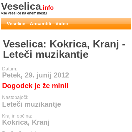
Veselica
.info
Vse veselice na enem mestu
Veselice
Ansambli
Video
Veselica: Kokrica, Kranj -
Leteči muzikantje
Datum:
Petek, 29. junij 2012
Dogodek je že minil
Nastopajoči:
Leteči muzikantje
Kraj in občina:
Kokrica, Kranj