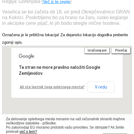
Regija: Gorenjska
[
Več iz te regije
]
Veselica se bo začela ob 18. uri pred Okrepčevalnico GRAN
na Kokrici. Poskrbljeno bo za hrano na žaru, rusko keglanje
in akcijske cene pijač, ki jih bodo stregle mične hostese.
Označena je le približna lokacija! Za dejansko lokacijo dogodka preberite
zgornji opis.
Izračunaj pot
Povečaj
Ta stran ne more pravilno naložiti Google
Zemljevidov.
V redu
Ali ste lastnik tega spletnega mesta?
Za delovanje spletnega mesta moramo na vaš računalnik shraniti majhne
neškodljive datoteke - piškotke.
Po zakonodaji EU moramo pridobiti vašo privolitev. Se strinjate? Ali želite
prebrati
več o tem?