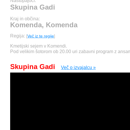
Nastopajoči:
Skupina Gadi
Kraj in občina:
Komenda, Komenda
Regija:
[
Več iz te regije
]
Kmetijski sejem v Komendi.
Pod velikim šotorom ob 20.00 uri zabavni program z ans
Skupina Gadi
Več o izvajalcu »