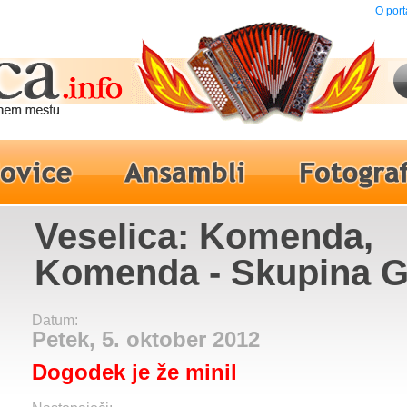
O port
Veselica: Komenda,
Komenda - Skupina G
Datum:
Petek, 5. oktober 2012
Dogodek je že minil