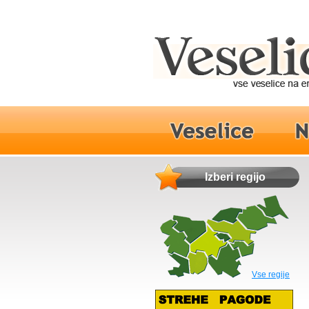
Izberi regijo
Vse regije