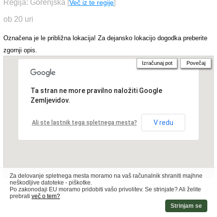
Regija: Gorenjska
[
Več iz te regije
]
ob 20 uri
Označena je le približna lokacija! Za dejansko lokacijo dogodka preberite
zgornji opis.
Izračunaj pot
Povečaj
Ta stran ne more pravilno naložiti Google
Zemljevidov.
V redu
Ali ste lastnik tega spletnega mesta?
Za delovanje spletnega mesta moramo na vaš računalnik shraniti majhne
neškodljive datoteke - piškotke.
Po zakonodaji EU moramo pridobiti vašo privolitev. Se strinjate? Ali želite
prebrati
več o tem?
Strinjam se