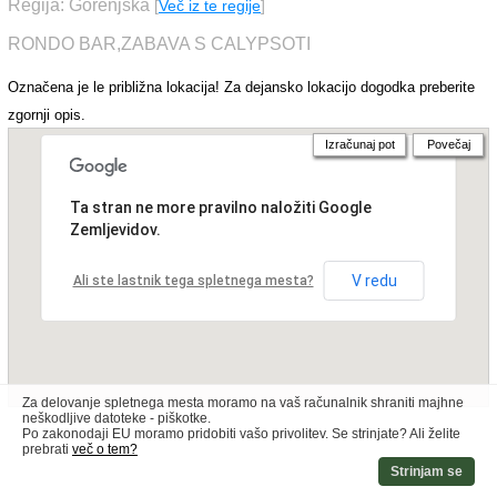
Regija: Gorenjska
[
Več iz te regije
]
RONDO BAR,ZABAVA S CALYPSOTI
Označena je le približna lokacija! Za dejansko lokacijo dogodka preberite
zgornji opis.
Izračunaj pot
Povečaj
Ta stran ne more pravilno naložiti Google
Zemljevidov.
V redu
Ali ste lastnik tega spletnega mesta?
Za delovanje spletnega mesta moramo na vaš računalnik shraniti majhne
neškodljive datoteke - piškotke.
Po zakonodaji EU moramo pridobiti vašo privolitev. Se strinjate? Ali želite
prebrati
več o tem?
Strinjam se