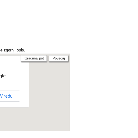
e zgornji opis.
Izračunaj pot
Povečaj
gle
V redu