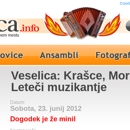
O port
Veselica: Krašce, Mor
Leteči muzikantje
Datum:
Sobota, 23. junij 2012
Dogodek je že minil