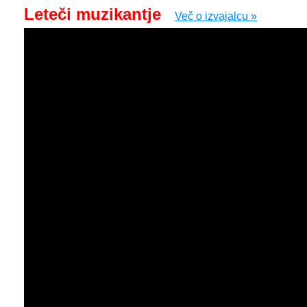
Leteči muzikantje
Več o izvajalcu »