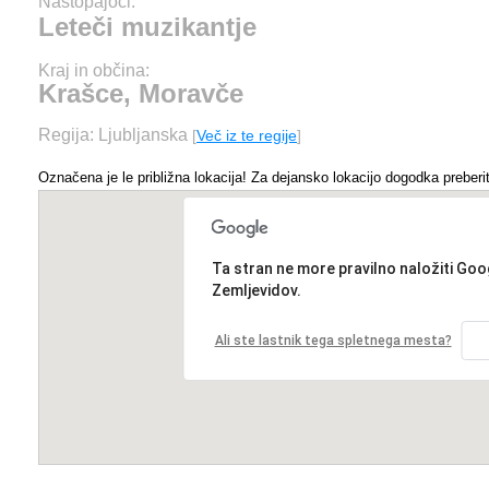
Nastopajoči:
Leteči muzikantje
Kraj in občina:
Krašce, Moravče
Regija: Ljubljanska
[
Več iz te regije
]
Označena je le približna lokacija! Za dejansko lokacijo dogodka preberit
Ta stran ne more pravilno naložiti Goo
Zemljevidov.
Ali ste lastnik tega spletnega mesta?