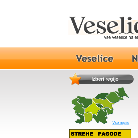
Izberi regijo
Vse regije