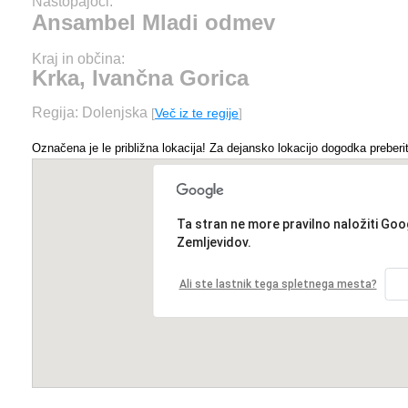
Nastopajoči:
Ansambel Mladi odmev
Kraj in občina:
Krka, Ivančna Gorica
Regija: Dolenjska
[
Več iz te regije
]
Označena je le približna lokacija! Za dejansko lokacijo dogodka preberit
Ta stran ne more pravilno naložiti Goo
Zemljevidov.
Ali ste lastnik tega spletnega mesta?