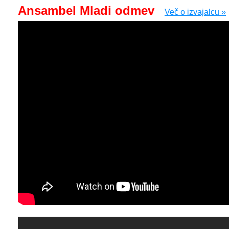
Ansambel Mladi odmev
Več o izvajalcu »