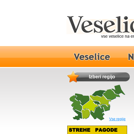
Izberi regijo
Vse regije