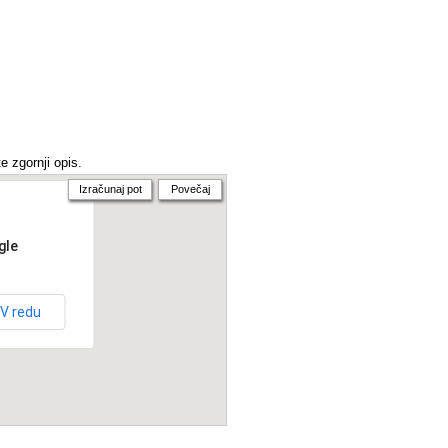
e zgornji opis.
Izračunaj pot
Povečaj
gle
V redu