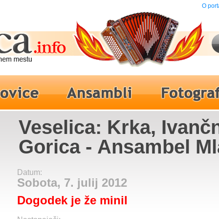
O port
Veselica: Krka, Ivanč
Gorica - Ansambel Ml
odmev
Datum:
Sobota, 7. julij 2012
Dogodek je že minil