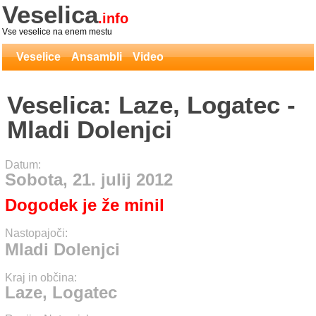
Veselica
.info
Vse veselice na enem mestu
Veselice
Ansambli
Video
Veselica: Laze, Logatec -
Mladi Dolenjci
Datum:
Sobota, 21. julij 2012
Dogodek je že minil
Nastopajoči:
Mladi Dolenjci
Kraj in občina:
Laze, Logatec