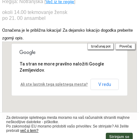
Regija: Notranjska
[
Več iz te regije
]
okoli 14.00 tekmovanje žensk
po 21. 00 ansambel
Označena je le približna lokacija! Za dejansko lokacijo dogodka preberite
zgornji opis.
Izračunaj pot
Povečaj
Ta stran ne more pravilno naložiti Google
Zemljevidov.
V redu
Ali ste lastnik tega spletnega mesta?
Za delovanje spletnega mesta moramo na vaš računalnik shraniti majhne
neškodljive datoteke - piškotke.
Po zakonodaji EU moramo pridobiti vašo privolitev. Se strinjate? Ali želite
prebrati
več o tem?
Strinjam se