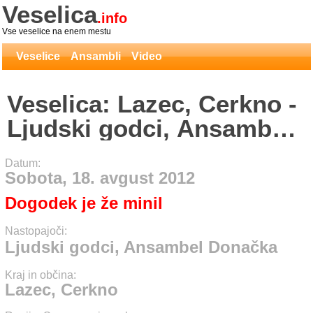
Veselica
.info
Vse veselice na enem mestu
Veselice
Ansambli
Video
Veselica: Lazec, Cerkno -
Ljudski godci, Ansambel
Donačka
Datum:
Sobota, 18. avgust 2012
Dogodek je že minil
Nastopajoči:
Ljudski godci, Ansambel Donačka
Kraj in občina:
Lazec, Cerkno