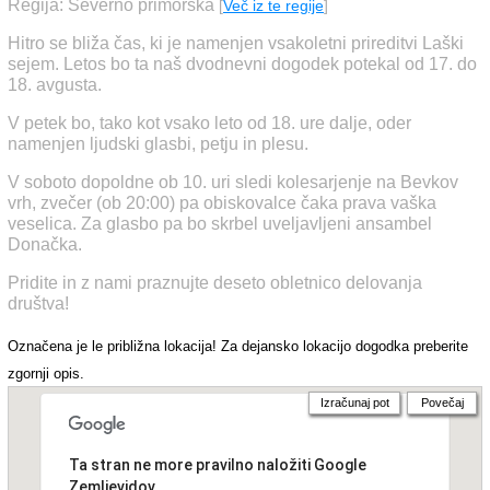
Regija: Severno primorska
[
Več iz te regije
]
Hitro se bliža čas, ki je namenjen vsakoletni prireditvi Laški
sejem. Letos bo ta naš dvodnevni dogodek potekal od 17. do
18. avgusta.
V petek bo, tako kot vsako leto od 18. ure dalje, oder
namenjen ljudski glasbi, petju in plesu.
V soboto dopoldne ob 10. uri sledi kolesarjenje na Bevkov
vrh, zvečer (ob 20:00) pa obiskovalce čaka prava vaška
veselica. Za glasbo pa bo skrbel uveljavljeni ansambel
Donačka.
Pridite in z nami praznujte deseto obletnico delovanja
društva!
Označena je le približna lokacija! Za dejansko lokacijo dogodka preberite
zgornji opis.
Izračunaj pot
Povečaj
Ta stran ne more pravilno naložiti Google
Zemljevidov.