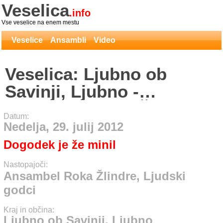
Veselica
.info
Vse veselice na enem mestu
Veselice
Ansambli
Video
Veselica: Ljubno ob
Savinji, Ljubno -
Ansambel Roka Žlindre,
Datum:
Ljudski godci
Nedelja, 29. julij 2012
Dogodek je že minil
Nastopajoči:
Ansambel Roka Žlindre, Ljudski
godci
Kraj in občina:
Ljubno ob Savinji, Ljubno