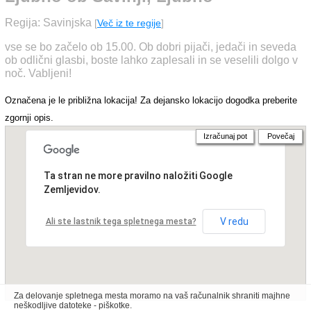
Regija: Savinjska
[
Več iz te regije
]
vse se bo začelo ob 15.00. Ob dobri pijači, jedači in seveda
ob odlični glasbi, boste lahko zaplesali in se veselili dolgo v
noč. Vabljeni!
Označena je le približna lokacija! Za dejansko lokacijo dogodka preberite
zgornji opis.
Izračunaj pot
Povečaj
Ta stran ne more pravilno naložiti Google
Zemljevidov.
V redu
Ali ste lastnik tega spletnega mesta?
Za delovanje spletnega mesta moramo na vaš računalnik shraniti majhne
neškodljive datoteke - piškotke.