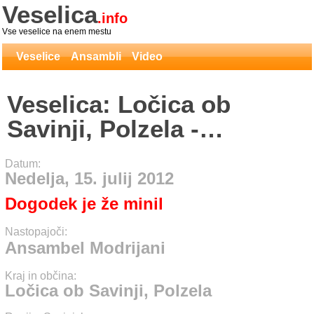
Veselica
.info
Vse veselice na enem mestu
Veselice
Ansambli
Video
Veselica: Ločica ob
Savinji, Polzela -
Ansambel Modrijani
Datum:
Nedelja, 15. julij 2012
Dogodek je že minil
Nastopajoči:
Ansambel Modrijani
Kraj in občina:
Ločica ob Savinji, Polzela