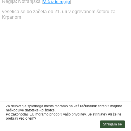
Regija: Notranjska
[
Več iz te regije
]
veselica se bo začela ob 21. uri v ogrevanem šotoru za
Krpanom
Za delovanje spletnega mesta moramo na vaš računalnik shraniti majhne
neškodljive datoteke - piškotke.
Po zakonodaji EU moramo pridobiti vašo privolitev. Se strinjate? Ali želite
prebrati
več o tem?
Strinjam se