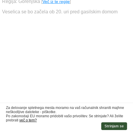
Regija: Gorenjska
[
Več iz te regije
]
Veselica se bo začela ob 20. uri pred gasilskim domom
Za delovanje spletnega mesta moramo na vaš računalnik shraniti majhne
neškodljive datoteke - piškotke.
Po zakonodaji EU moramo pridobiti vašo privolitev. Se strinjate? Ali želite
prebrati
več o tem?
Strinjam se