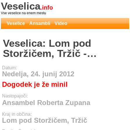
Veselica
.info
Vse veselice na enem mestu
Veselice
Ansambli
Video
Veselica: Lom pod
Storžičem, Tržič -
Ansambel Roberta
Datum:
Zupana
Nedelja, 24. junij 2012
Dogodek je že minil
Nastopajoči:
Ansambel Roberta Zupana
Kraj in občina:
Lom pod Storžičem, Tržič