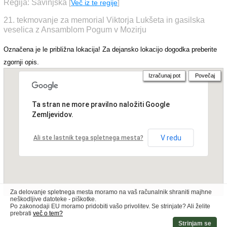
Regija: Savinjska
[
Več iz te regije
]
21. tekmovanje za memorial Viktorja Lukšeta in gasilska
veselica z Ansamblom Pogum v Mozirju
Označena je le približna lokacija! Za dejansko lokacijo dogodka preberite
zgornji opis.
Izračunaj pot
Povečaj
Ta stran ne more pravilno naložiti Google
Zemljevidov.
V redu
Ali ste lastnik tega spletnega mesta?
Za delovanje spletnega mesta moramo na vaš računalnik shraniti majhne
neškodljive datoteke - piškotke.
Po zakonodaji EU moramo pridobiti vašo privolitev. Se strinjate? Ali želite
prebrati
več o tem?
Strinjam se