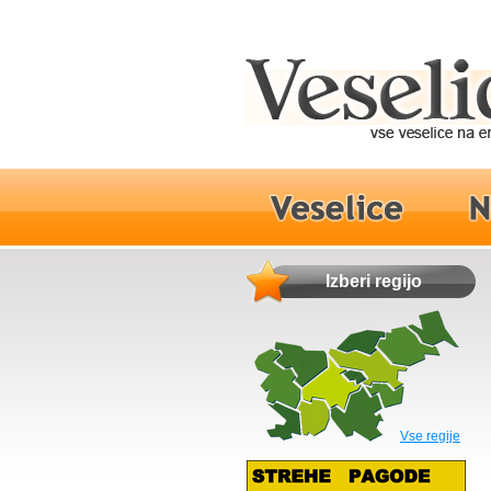
Izberi regijo
Vse regije