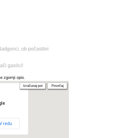
adgorici, ob počastitvi
či gasilci!
e zgornji opis.
Izračunaj pot
Povečaj
gle
V redu