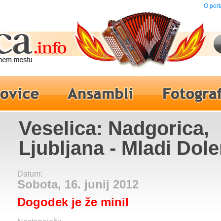
O port
Veselica: Nadgorica,
Ljubljana - Mladi Dole
Datum:
Sobota, 16. junij 2012
Dogodek je že minil