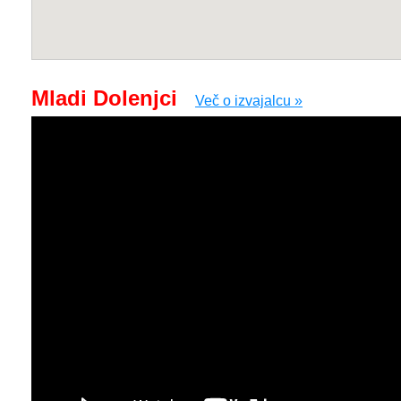
Mladi Dolenjci
Več o izvajalcu »