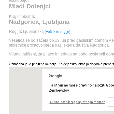
Nastopajoči:
Mladi Dolenjci
Kraj in občina:
Nadgorica, Ljubljana
Regija: Ljubljanska
[
Več iz te regije
]
Veselica se bo začela ob 19. uri pred gasilskim domom v N
stoletnice prostovoljnega gasilskega društva Nadgorica.
Vljudo vabljeni, za pijaco in jedaco pa bodo poskrbeli doma
Označena je le približna lokacija! Za dejansko lokacijo dogodka preberit
Ta stran ne more pravilno naložiti Goo
Zemljevidov.
Ali ste lastnik tega spletnega mesta?