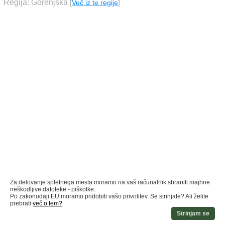
Regija: Gorenjska
[
Več iz te regije
]
Za delovanje spletnega mesta moramo na vaš računalnik shraniti majhne
neškodljive datoteke - piškotke.
Po zakonodaji EU moramo pridobiti vašo privolitev. Se strinjate? Ali želite
prebrati
več o tem?
Strinjam se