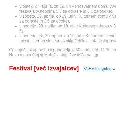
v petek, 27. aprila, ob 19. uri v Prosvetnem domu v Art
festivala (vstopnina 5 € za odrasle in 3 € za otroke),
v soboto, 28. aprila, ob 19. uri v Kulturnem domu v Še
za odrasle in 2 € za otroke),
v nedeljo, 29. aprila, ob 19. uri v Kulturnem domu v Š
€),
v ponedeljek, 30. aprila, ob 19. uri v Kulturnem cen
mestu, kjer bo slovesen zaključek festivala (vstopnina
Gostujoče skupine bo v ponedeljek, 30. aprila, ob 11.30 s
Novo mesto Alojzij Muhič v atriju Gostišča na trgu.
Festival [več izvajalcev]
Več o izvajalcu »