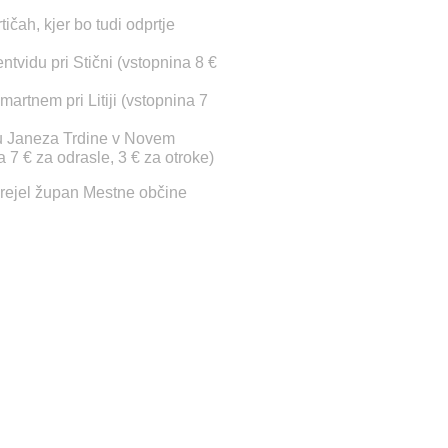
ičah, kjer bo tudi odprtje
ntvidu pri Stični (vstopnina 8 €
martnem pri Litiji (vstopnina 7
tru Janeza Trdine v Novem
 7 € za odrasle, 3 € za otroke)
prejel župan Mestne občine