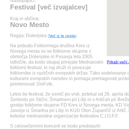
Nastopajoči:
Festival [več izvajalcev]
Kraj in občina:
Novo Mesto
Regija: Dolenjska
[
Več iz te regije
]
Na pobudo Folklornega društva Kres iz
Novega mesta so se folklorne skupine z
območja Dolenjske in Posavja leta 2005
odločile, da bodo skupaj prirejale Mednarodni
Prikaži večji
folklorni festival, ki naj druži in povezuje
folklornike iz različnih evropskih držav. Táko sodelovanj
kulturami evropskih narodov in pomaga premagovati jeziko
poimenovali SloFolk.
Letos bo festival, že osmič po vrsti, potekal od 26. aprila
Šentvidu pri Stični, Šmartnem pri Litiji in v Artičah pri Breži
gostijo folklorne skupine FD Kres iz Novega mesta, KD V
Javorje iz Šmartna pri Litiji in KUD Oton Župančič iz Artič.
koledar mednarodne organizacije festivalov C.I.O.F.F.
S celovečernimi koncerti se bodo predstavili: