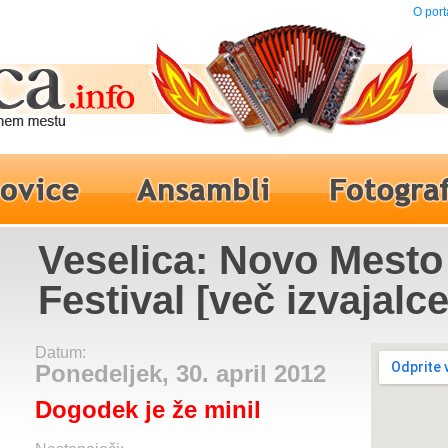
O port
Veselica: Novo Mesto 
Festival [več izvajalc
Datum:
Ponedeljek, 30. april 2012
Dogodek je že minil