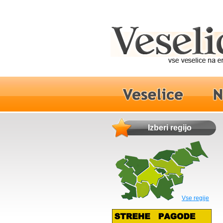
Izberi regijo
Vse regije