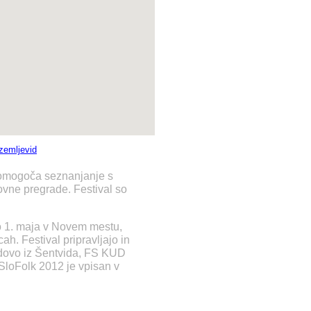
 zemljevid
e omogoča seznanjanje s
vne pregrade. Festival so
 do 1. maja v Novem mestu,
cah. Festival pripravljajo in
idovo iz Šentvida, FS KUD
 SloFolk 2012 je vpisan v