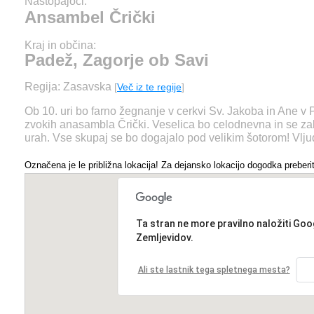
Nastopajoči:
Ansambel Črički
Kraj in občina:
Padež, Zagorje ob Savi
Regija: Zasavska
[
Več iz te regije
]
Ob 10. uri bo farno žegnanje v cerkvi Sv. Jakoba in Ane v
zvokih anasambla Črički. Veselica bo celodnevna in se zak
urah. Vse skupaj se bo dogajalo pod velikim šotorom! Vlju
Označena je le približna lokacija! Za dejansko lokacijo dogodka preberit
Ta stran ne more pravilno naložiti Goo
Zemljevidov.
Ali ste lastnik tega spletnega mesta?