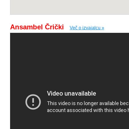
Ansambel Črički
Več o izvajalcu »