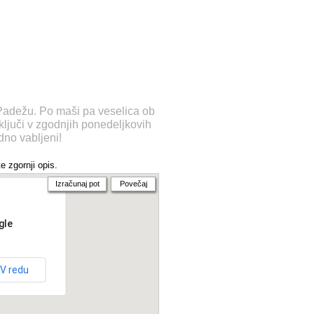
 Padežu. Po maši pa veselica ob
ljuči v zgodnjih ponedeljkovih
dno vabljeni!
e zgornji opis.
Izračunaj pot
Povečaj
gle
V redu