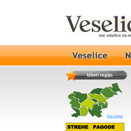
Izberi regijo
Vse regije