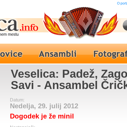
O port
Veselica: Padež, Zago
Savi - Ansambel Čričk
Datum:
Nedelja, 29. julij 2012
Dogodek je že minil