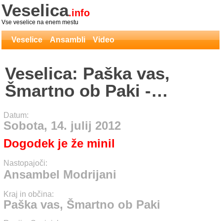
Veselica
.info
Vse veselice na enem mestu
Veselice
Ansambli
Video
Veselica: Paška vas,
Šmartno ob Paki -
Ansambel Modrijani
Datum:
Sobota, 14. julij 2012
Dogodek je že minil
Nastopajoči:
Ansambel Modrijani
Kraj in občina:
Paška vas, Šmartno ob Paki