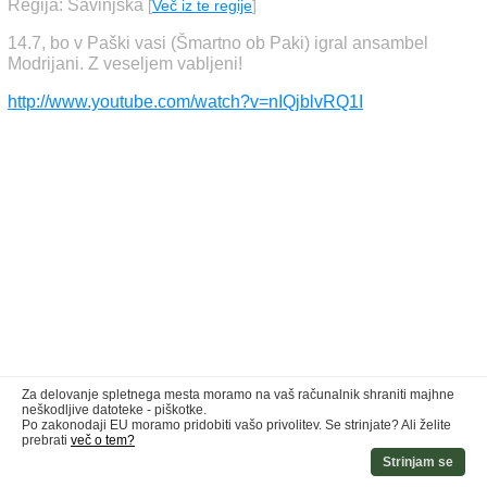
Regija: Savinjska
[
Več iz te regije
]
14.7, bo v Paški vasi (Šmartno ob Paki) igral ansambel
Modrijani. Z veseljem vabljeni!
http://www.youtube.com/watch?v=nIQjblvRQ1I
Za delovanje spletnega mesta moramo na vaš računalnik shraniti majhne
neškodljive datoteke - piškotke.
Po zakonodaji EU moramo pridobiti vašo privolitev. Se strinjate? Ali želite
prebrati
več o tem?
Strinjam se