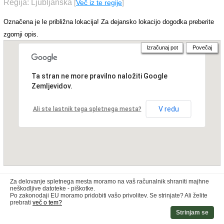
Regija: Ljubljanska
[
Več iz te regije
]
Označena je le približna lokacija! Za dejansko lokacijo dogodka preberite
zgornji opis.
Izračunaj pot
Povečaj
Ta stran ne more pravilno naložiti Google
Zemljevidov.
V redu
Ali ste lastnik tega spletnega mesta?
Za delovanje spletnega mesta moramo na vaš računalnik shraniti majhne
neškodljive datoteke - piškotke.
Po zakonodaji EU moramo pridobiti vašo privolitev. Se strinjate? Ali želite
prebrati
več o tem?
Strinjam se