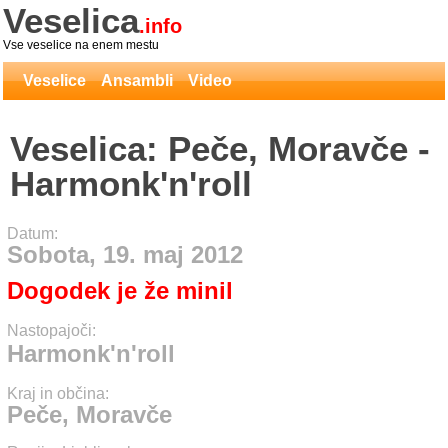
Veselica
.info
Vse veselice na enem mestu
Veselice
Ansambli
Video
Veselica: Peče, Moravče -
Harmonk'n'roll
Datum:
Sobota, 19. maj 2012
Dogodek je že minil
Nastopajoči:
Harmonk'n'roll
Kraj in občina:
Peče, Moravče