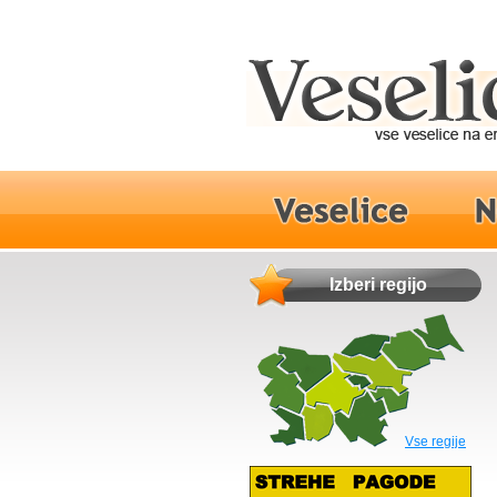
Izberi regijo
Vse regije