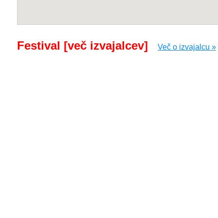
Festival [več izvajalcev]
Več o izvajalcu »