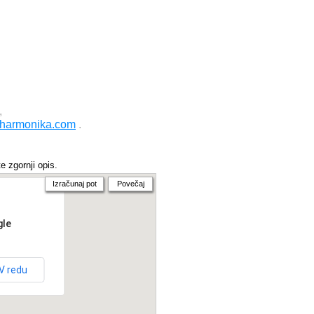
,
rharmonika.com
.
e zgornji opis.
Izračunaj pot
Povečaj
gle
V redu