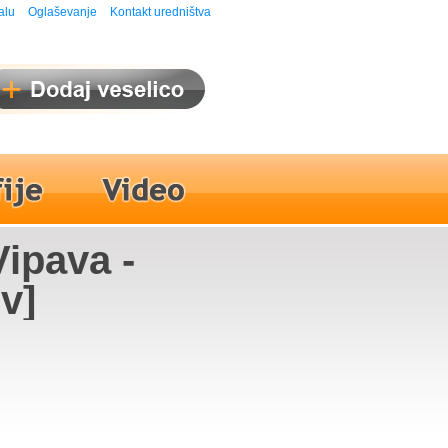
alu
Oglaševanje
Kontakt uredništva
ipava -
ev]