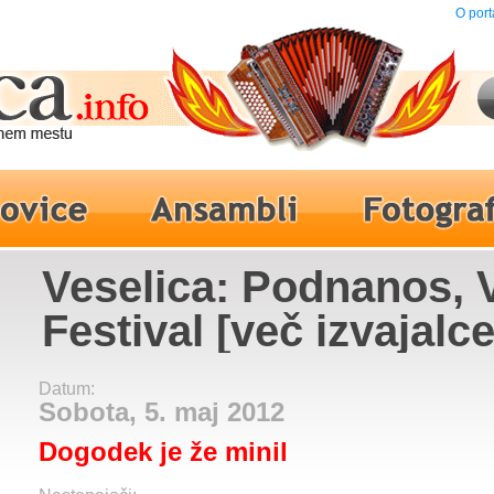
O port
Veselica: Podnanos, V
Festival [več izvajalc
Datum:
Sobota, 5. maj 2012
Dogodek je že minil