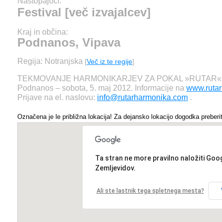
Nastopajoči:
Festival [več izvajalcev]
Kraj in občina:
Podnanos, Vipava
Regija: Notranjska
[
Več iz te regije
]
TEKMOVANJE HARMONIKARJEV ZA POKAL »RUTAR«
Podnanos – sobota, 5. maj 2012. Informacije na
www.ruta
Prijave na el. naslovu:
info@rutarharmonika.com
.
Označena je le približna lokacija! Za dejansko lokacijo dogodka preberit
Ta stran ne more pravilno naložiti Goo
Zemljevidov.
Ali ste lastnik tega spletnega mesta?