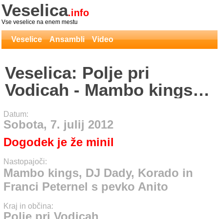
Veselica
.info
Vse veselice na enem mestu
Veselice
Ansambli
Video
Veselica: Polje pri
Vodicah - Mambo kings,
DJ Dady, Korado in
Datum:
Franci Peternel s pevko
Sobota, 7. julij 2012
Anito
Dogodek je že minil
Nastopajoči:
Mambo kings, DJ Dady, Korado in
Franci Peternel s pevko Anito
Kraj in občina:
Polje pri Vodicah