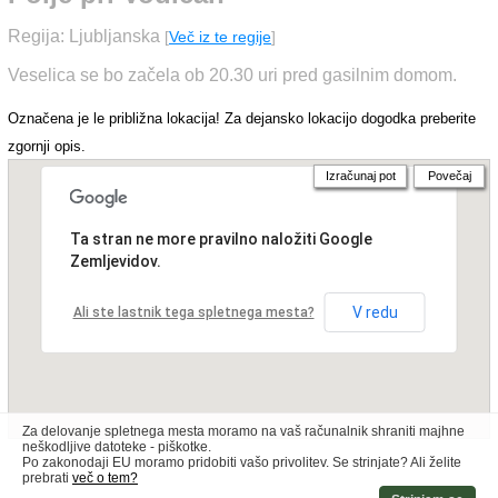
Regija: Ljubljanska
[
Več iz te regije
]
Veselica se bo začela ob 20.30 uri pred gasilnim domom.
Označena je le približna lokacija! Za dejansko lokacijo dogodka preberite
zgornji opis.
Izračunaj pot
Povečaj
Ta stran ne more pravilno naložiti Google
Zemljevidov.
V redu
Ali ste lastnik tega spletnega mesta?
Za delovanje spletnega mesta moramo na vaš računalnik shraniti majhne
neškodljive datoteke - piškotke.
Po zakonodaji EU moramo pridobiti vašo privolitev. Se strinjate? Ali želite
prebrati
več o tem?