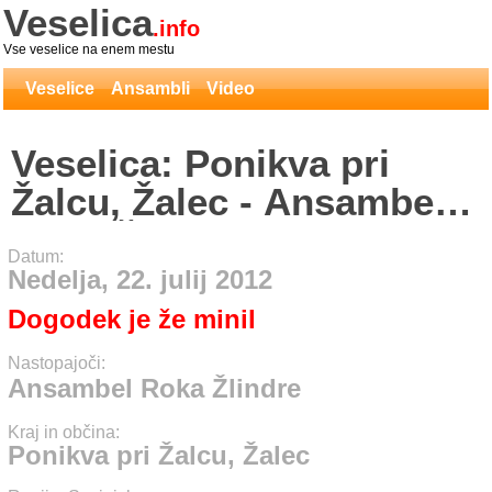
Veselica
.info
Vse veselice na enem mestu
Veselice
Ansambli
Video
Veselica: Ponikva pri
Žalcu, Žalec - Ansambel
Roka Žlindre
Datum:
Nedelja, 22. julij 2012
Dogodek je že minil
Nastopajoči:
Ansambel Roka Žlindre
Kraj in občina:
Ponikva pri Žalcu, Žalec