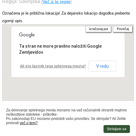
Regija: Savinjska
[
Več iz te regije
]
Označena je le približna lokacija! Za dejansko lokacijo dogodka preberite
zgornji opis.
Izračunaj pot
Povečaj
Ta stran ne more pravilno naložiti Google
Zemljevidov.
V redu
Ali ste lastnik tega spletnega mesta?
Za delovanje spletnega mesta moramo na vaš računalnik shraniti majhne
neškodljive datoteke - piškotke.
Po zakonodaji EU moramo pridobiti vašo privolitev. Se strinjate? Ali želite
prebrati
več o tem?
Strinjam se