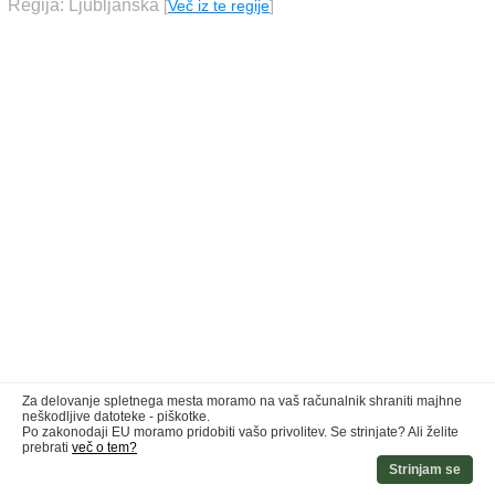
Regija: Ljubljanska
[
Več iz te regije
]
Za delovanje spletnega mesta moramo na vaš računalnik shraniti majhne
neškodljive datoteke - piškotke.
Po zakonodaji EU moramo pridobiti vašo privolitev. Se strinjate? Ali želite
prebrati
več o tem?
Strinjam se