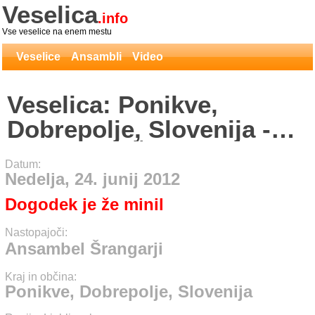
Veselica
.info
Vse veselice na enem mestu
Veselice
Ansambli
Video
Veselica: Ponikve,
Dobrepolje, Slovenija -
Ansambel Šrangarji
Datum:
Nedelja, 24. junij 2012
Dogodek je že minil
Nastopajoči:
Ansambel Šrangarji
Kraj in občina:
Ponikve, Dobrepolje, Slovenija