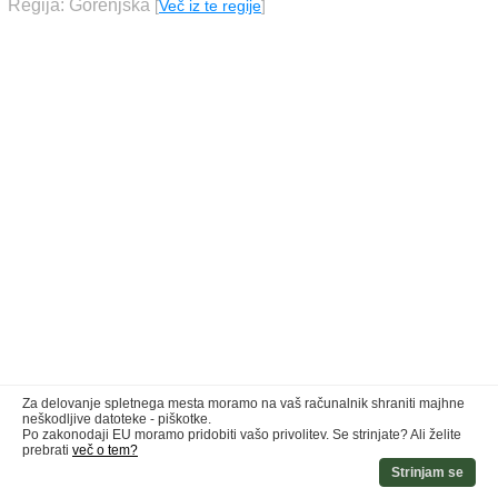
Regija: Gorenjska
[
Več iz te regije
]
Za delovanje spletnega mesta moramo na vaš računalnik shraniti majhne
neškodljive datoteke - piškotke.
Po zakonodaji EU moramo pridobiti vašo privolitev. Se strinjate? Ali želite
prebrati
več o tem?
Strinjam se