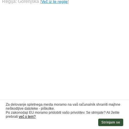
Regija: Gorenjska
[
Več iz te regije
]
Za delovanje spletnega mesta moramo na vaš računalnik shraniti majhne
neškodljive datoteke - piškotke.
Po zakonodaji EU moramo pridobiti vašo privolitev. Se strinjate? Ali želite
prebrati
več o tem?
Strinjam se