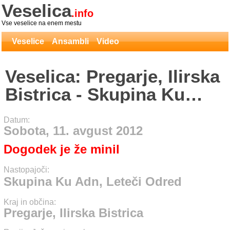
Veselica
.info
Vse veselice na enem mestu
Veselice
Ansambli
Video
Veselica: Pregarje, Ilirska
Bistrica - Skupina Ku
Adn, Leteči Odred
Datum:
Sobota, 11. avgust 2012
Dogodek je že minil
Nastopajoči:
Skupina Ku Adn, Leteči Odred
Kraj in občina:
Pregarje, Ilirska Bistrica