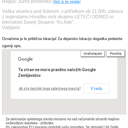
Regija: Južno primorska
[
Več iz te regije
]
Vaška veselica pod šotorom, s pričetkom ob 21.00h, zabava
z legendarno Hrvaško rock skupino LETEČI ODRED in
brkinskimi žurerji Skupino "Ku Adn".
Vabljeni!
Označena je le približna lokacija! Za dejansko lokacijo dogodka preberite
zgornji opis.
Izračunaj pot
Povečaj
Ta stran ne more pravilno naložiti Google
Zemljevidov.
V redu
Ali ste lastnik tega spletnega mesta?
Za delovanje spletnega mesta moramo na vaš računalnik shraniti majhne
neškodljive datoteke - piškotke.
Po zakonodaji EU moramo pridobiti vašo privolitev. Se strinjate? Ali želite