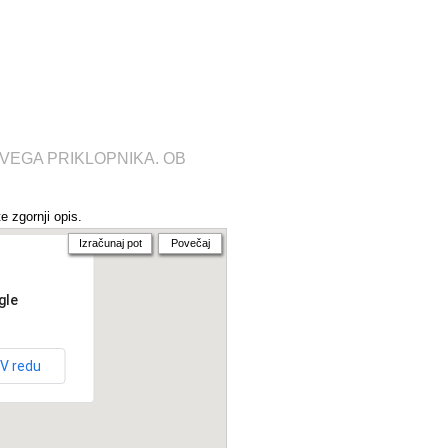
VEGA PRIKLOPNIKA. OB
e zgornji opis.
Izračunaj pot
Povečaj
gle
V redu