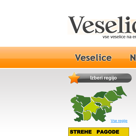
Izberi regijo
Vse regije