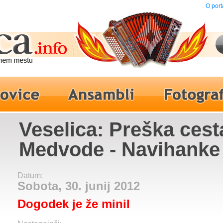
O port
Veselica: Preška cest
Medvode - Navihanke
Datum:
Sobota, 30. junij 2012
Dogodek je že minil