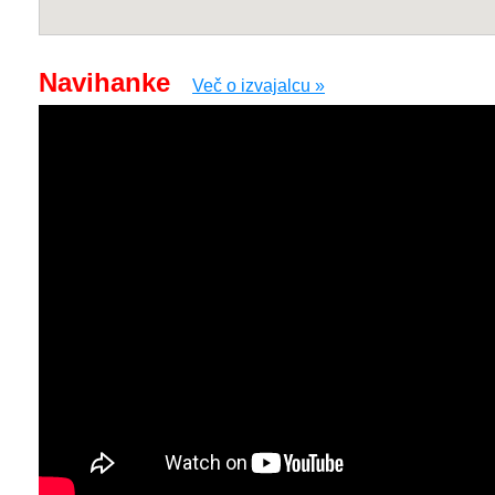
Navihanke
Več o izvajalcu »