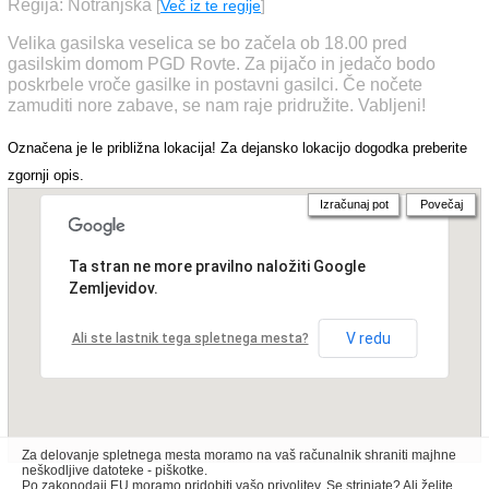
Regija: Notranjska
[
Več iz te regije
]
Velika gasilska veselica se bo začela ob 18.00 pred
gasilskim domom PGD Rovte. Za pijačo in jedačo bodo
poskrbele vroče gasilke in postavni gasilci. Če nočete
zamuditi nore zabave, se nam raje pridružite. Vabljeni!
Označena je le približna lokacija! Za dejansko lokacijo dogodka preberite
zgornji opis.
Izračunaj pot
Povečaj
Ta stran ne more pravilno naložiti Google
Zemljevidov.
V redu
Ali ste lastnik tega spletnega mesta?
Za delovanje spletnega mesta moramo na vaš računalnik shraniti majhne
neškodljive datoteke - piškotke.
Po zakonodaji EU moramo pridobiti vašo privolitev. Se strinjate? Ali želite