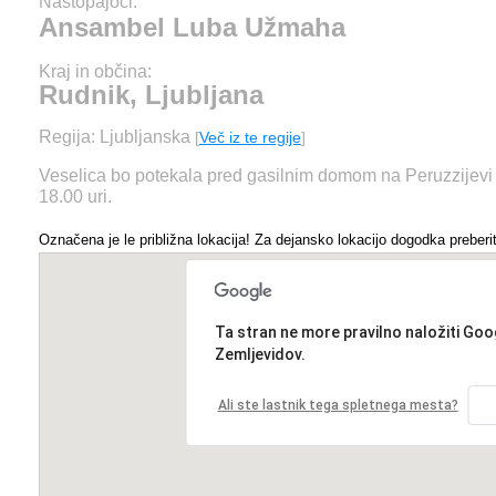
Nastopajoči:
Ansambel Luba Užmaha
Kraj in občina:
Rudnik, Ljubljana
Regija: Ljubljanska
[
Več iz te regije
]
Veselica bo potekala pred gasilnim domom na Peruzzijevi 
18.00 uri.
Označena je le približna lokacija! Za dejansko lokacijo dogodka preberit
Ta stran ne more pravilno naložiti Goo
Zemljevidov.
Ali ste lastnik tega spletnega mesta?