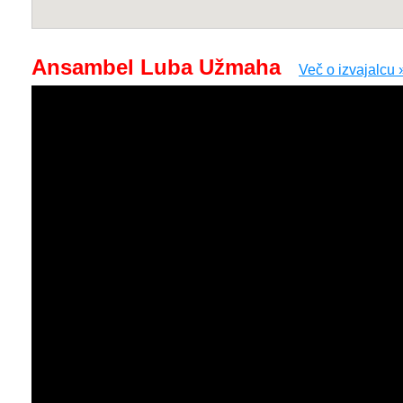
Ansambel Luba Užmaha
Več o izvajalcu 