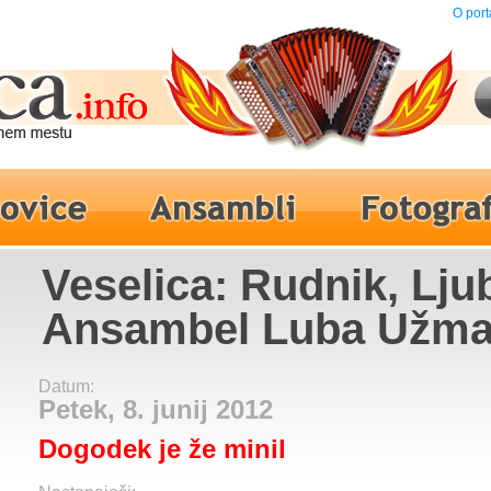
O port
Veselica: Rudnik, Ljub
Ansambel Luba Užm
Datum:
Petek, 8. junij 2012
Dogodek je že minil