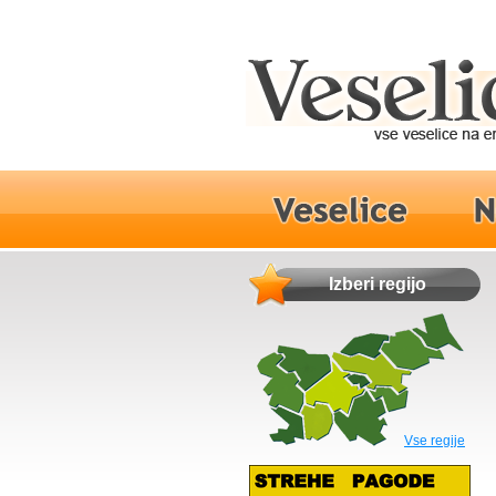
Izberi regijo
Vse regije