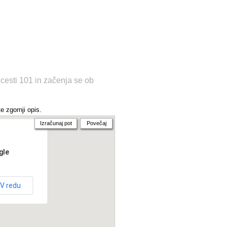
cesti 101 in začenja se ob
e zgornji opis.
Izračunaj pot
Povečaj
gle
V redu