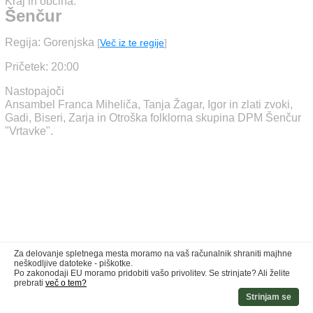
Kraj in občina:
Šenčur
Regija: Gorenjska
[
Več iz te regije
]
Pričetek: 20:00
Nastopajoči
Ansambel Franca Miheliča, Tanja Žagar, Igor in zlati zvoki,
Gadi, Biseri, Zarja in Otroška folklorna skupina DPM Šenčur
"Vrtavke".
Za delovanje spletnega mesta moramo na vaš računalnik shraniti majhne
neškodljive datoteke - piškotke.
Po zakonodaji EU moramo pridobiti vašo privolitev. Se strinjate? Ali želite
prebrati
več o tem?
Strinjam se