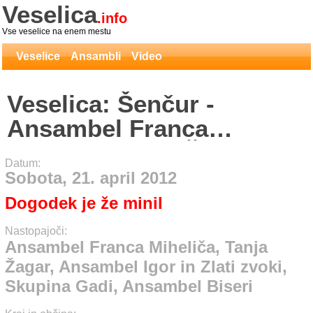
Veselica
.info
Vse veselice na enem mestu
Veselice
Ansambli
Video
Veselica: Šenčur -
Ansambel Franca
Miheliča, Tanja Žagar,
Datum:
Ansambel Igor in Zlati
Sobota, 21. april 2012
zvoki, Skupina Gadi,
Dogodek je že minil
Ansambel Biseri
Nastopajoči:
Ansambel Franca Miheliča, Tanja
Žagar, Ansambel Igor in Zlati zvoki,
Skupina Gadi, Ansambel Biseri