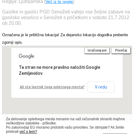
Regija: Ljubljanska
[
Več iz te regije
]
Gasilke in gasilci PGD Senožeti vabijo vse željne zabave na
gasilsko veselico v Senožeti s pričetkom v soboto 21.7.2012
ob 20.00.
Označena je le približna lokacija! Za dejansko lokacijo dogodka preberite
zgornji opis.
Izračunaj pot
Povečaj
Ta stran ne more pravilno naložiti Google
Zemljevidov.
V redu
Ali ste lastnik tega spletnega mesta?
Za delovanje spletnega mesta moramo na vaš računalnik shraniti majhne
neškodljive datoteke - piškotke.
Po zakonodaji EU moramo pridobiti vašo privolitev. Se strinjate? Ali želite
prebrati
več o tem?