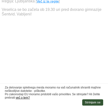
Regija: Ljubljanska
[
Več iz te regije
]
Veselica se bo začela ob 19.30 uri pred dvorano gimnazije
Šentvid. Vabljeni!
Za delovanje spletnega mesta moramo na vaš računalnik shraniti majhne
neškodljive datoteke - piškotke.
Po zakonodaji EU moramo pridobiti vašo privolitev. Se strinjate? Ali želite
prebrati
več o tem?
Strinjam se