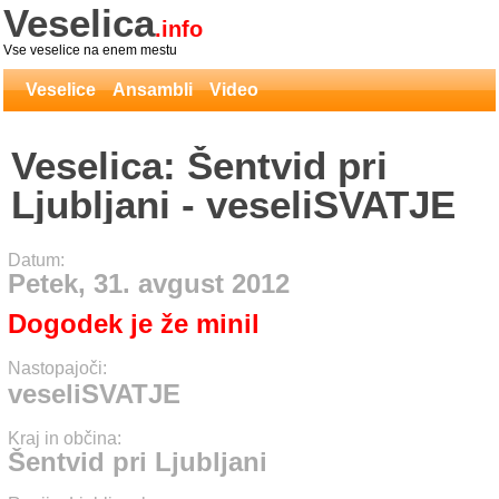
Veselica
.info
Vse veselice na enem mestu
Veselice
Ansambli
Video
Veselica: Šentvid pri
Ljubljani - veseliSVATJE
Datum:
Petek, 31. avgust 2012
Dogodek je že minil
Nastopajoči:
veseliSVATJE
Kraj in občina:
Šentvid pri Ljubljani