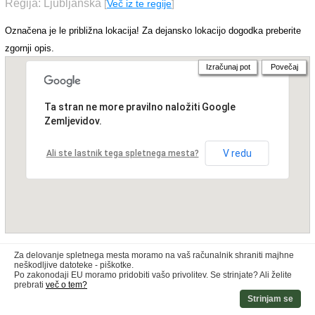
Regija: Ljubljanska
[
Več iz te regije
]
Označena je le približna lokacija! Za dejansko lokacijo dogodka preberite
zgornji opis.
Izračunaj pot
Povečaj
Ta stran ne more pravilno naložiti Google
Zemljevidov.
V redu
Ali ste lastnik tega spletnega mesta?
Za delovanje spletnega mesta moramo na vaš računalnik shraniti majhne
neškodljive datoteke - piškotke.
Po zakonodaji EU moramo pridobiti vašo privolitev. Se strinjate? Ali želite
prebrati
več o tem?
Strinjam se