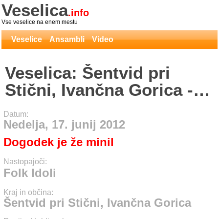
Veselica
.info
Vse veselice na enem mestu
Veselice
Ansambli
Video
Veselica: Šentvid pri
Stični, Ivančna Gorica -
Folk Idoli
Datum:
Nedelja, 17. junij 2012
Dogodek je že minil
Nastopajoči:
Folk Idoli
Kraj in občina:
Šentvid pri Stični, Ivančna Gorica