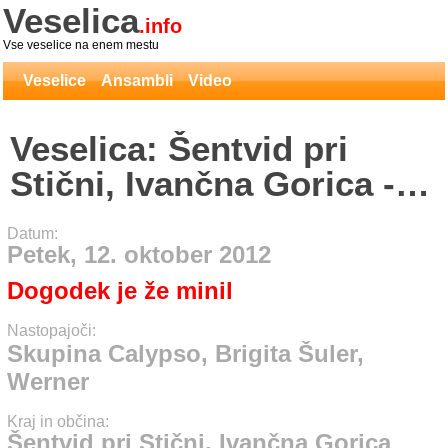
Veselica
.info
Vse veselice na enem mestu
Veselice
Ansambli
Video
Veselica: Šentvid pri
Stični, Ivančna Gorica -
Skupina Calypso, Brigita
Datum:
Šuler, Werner
Petek, 12. oktober 2012
Dogodek je že minil
Nastopajoči:
Skupina Calypso, Brigita Šuler,
Werner
Kraj in občina:
Šentvid pri Stični, Ivančna Gorica