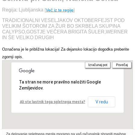
Regija: Ljubljanska
[
Več iz te regije
]
TRADICIONALNI VESELJAKOV OKTOBERFEJST POD
VELIKIM ŠOTOROM ZA ŽUR BO SKRBELA SKUPINA
CALYPSO,GOSTJE VEČERA BRIGITA ŠULER,WERNER
IN ŠE VELIKO DRUGIH
Označena je le približna lokacija! Za dejansko lokacijo dogodka preberite
zgornji opis.
Izračunaj pot
Povečaj
Ta stran ne more pravilno naložiti Google
Zemljevidov.
V redu
Ali ste lastnik tega spletnega mesta?
Za delovanje spletnega mesta moramo na vaš računalnik shraniti majhne