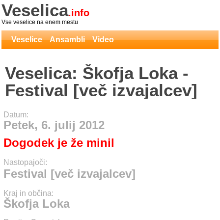
Veselica
.info
Vse veselice na enem mestu
Veselice
Ansambli
Video
Veselica: Škofja Loka -
Festival [več izvajalcev]
Datum:
Petek, 6. julij 2012
Dogodek je že minil
Nastopajoči:
Festival [več izvajalcev]
Kraj in občina:
Škofja Loka