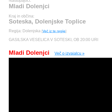
Nastopajoči:
Mladi Dolenjci
Kraj in občina:
Soteska, Dolenjske Toplice
Regija: Dolenjska
[
Več iz te regije
]
GASILSKA VESELICA V SOTESKI, OB 20:00 URI
Mladi Dolenjci
Več o izvajalcu »