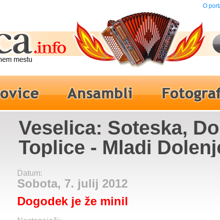
O port
Veselica: Soteska, Do
Toplice - Mladi Dolenj
Datum:
Sobota, 7. julij 2012
Dogodek je že minil