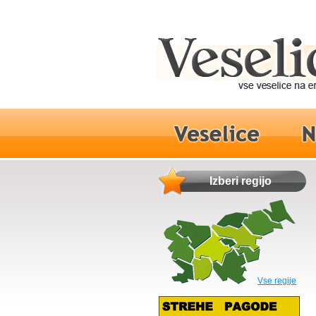
Izberi regijo
Vse regije