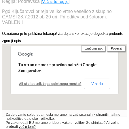
Regija: Podravska
[
Več iz te regije
]
Pgd Ključarovci prireja veliko vrtno veselico z skupino
GAMSI 28.7.2012 ob 20 uri. Prireditev pod šotorom.
VABLENI!
Označena je le približna lokacija! Za dejansko lokacijo dogodka preberite
zgornji opis.
Izračunaj pot
Povečaj
Ta stran ne more pravilno naložiti Google
Zemljevidov.
V redu
Ali ste lastnik tega spletnega mesta?
Za delovanje spletnega mesta moramo na vaš računalnik shraniti majhne
neškodljive datoteke - piškotke.
Po zakonodaji EU moramo pridobiti vašo privolitev. Se strinjate? Ali želite
prebrati
več o tem?