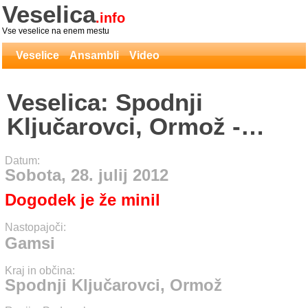
Veselica
.info
Vse veselice na enem mestu
Veselice
Ansambli
Video
Veselica: Spodnji
Ključarovci, Ormož -
Gamsi
Datum:
Sobota, 28. julij 2012
Dogodek je že minil
Nastopajoči:
Gamsi
Kraj in občina:
Spodnji Ključarovci, Ormož