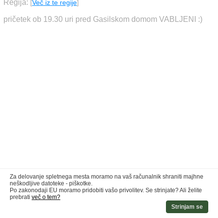
Regija:
[
Več iz te regije
]
pričetek ob 19.30 uri pred Gasilskom domom VABLJENI :)
Za delovanje spletnega mesta moramo na vaš računalnik shraniti majhne
neškodljive datoteke - piškotke.
Po zakonodaji EU moramo pridobiti vašo privolitev. Se strinjate? Ali želite
prebrati
več o tem?
Strinjam se