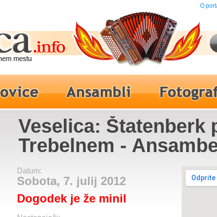
O port
Veselica: Štatenberk 
Trebelnem - Ansambe
lom't
Datum:
Sobota, 7. julij 2012
Dogodek je že minil