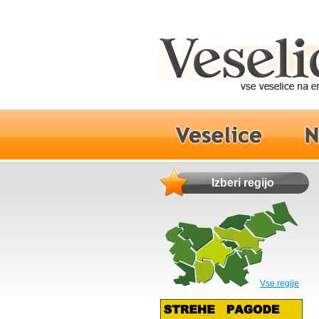
Izberi regijo
Vse regije