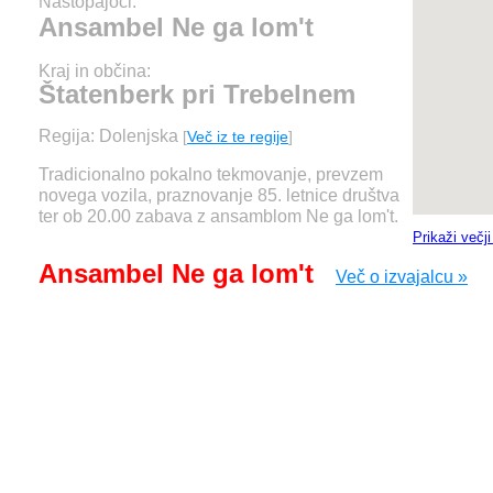
Nastopajoči:
Ansambel Ne ga lom't
Kraj in občina:
Štatenberk pri Trebelnem
Regija: Dolenjska
[
Več iz te regije
]
Tradicionalno pokalno tekmovanje, prevzem
novega vozila, praznovanje 85. letnice društva
ter ob 20.00 zabava z ansamblom Ne ga lom't.
Prikaži večj
Ansambel Ne ga lom't
Več o izvajalcu »