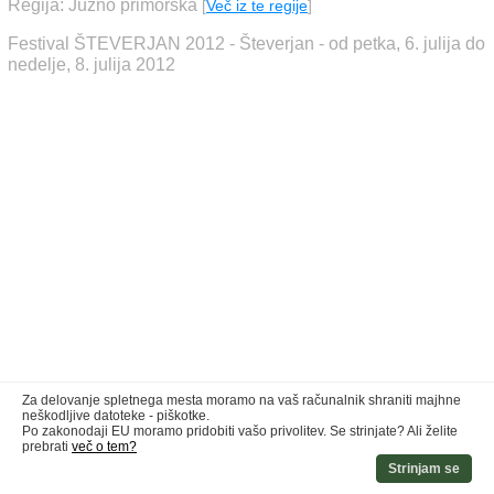
Regija: Južno primorska
[
Več iz te regije
]
Festival ŠTEVERJAN 2012 - Števerjan - od petka, 6. julija do
nedelje, 8. julija 2012
Za delovanje spletnega mesta moramo na vaš računalnik shraniti majhne
neškodljive datoteke - piškotke.
Po zakonodaji EU moramo pridobiti vašo privolitev. Se strinjate? Ali želite
prebrati
več o tem?
Strinjam se