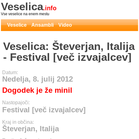
Veselica
.info
Vse veselice na enem mestu
Veselice
Ansambli
Video
Veselica: Števerjan, Italija
- Festival [več izvajalcev]
Datum:
Nedelja, 8. julij 2012
Dogodek je že minil
Nastopajoči:
Festival [več izvajalcev]
Kraj in občina:
Števerjan, Italija