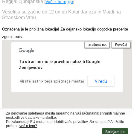
Regija: Ljubljanska
[
Več iz te regije
]
Veselica se začne ob 12 uri pri Kotar Janezu in Majdi na
Stranskem Vrhu
Označena je le približna lokacija! Za dejansko lokacijo dogodka preberite
zgornji opis.
Izračunaj pot
Povečaj
Ta stran ne more pravilno naložiti Google
Zemljevidov.
V redu
Ali ste lastnik tega spletnega mesta?
Za delovanje spletnega mesta moramo na vaš računalnik shraniti majhne
neškodljive datoteke - piškotke.
Po zakonodaji EU moramo pridobiti vašo privolitev. Se strinjate? Ali želite
prebrati
več o tem?
Strinjam se