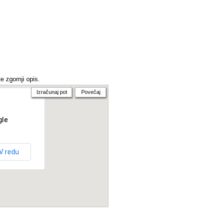
e zgornji opis.
Izračunaj pot
Povečaj
gle
V redu