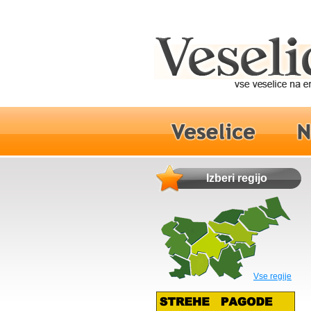
Izberi regijo
Vse regije