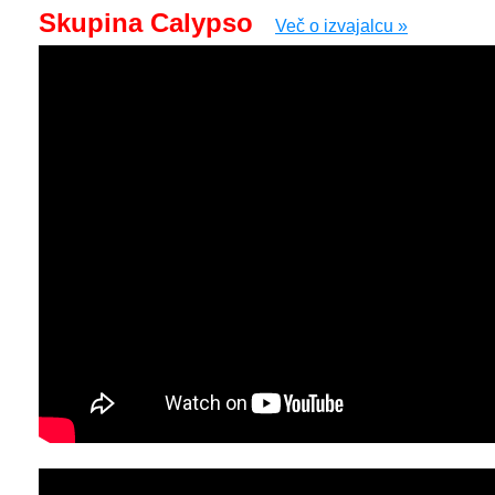
Skupina Calypso
Več o izvajalcu »