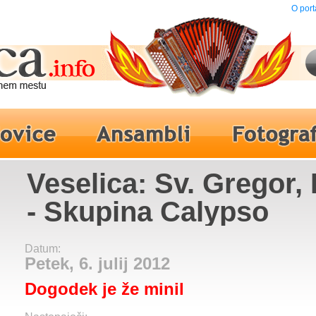
O port
Veselica: Sv. Gregor,
- Skupina Calypso
Datum:
Petek, 6. julij 2012
Dogodek je že minil