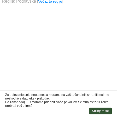
Regija: Podravska
[
Več iz te regije
]
Za delovanje spletnega mesta moramo na vaš računalnik shraniti majhne
neškodljive datoteke - piškotke.
Po zakonodaji EU moramo pridobiti vašo privolitev. Se strinjate? Ali želite
prebrati
več o tem?
Strinjam se