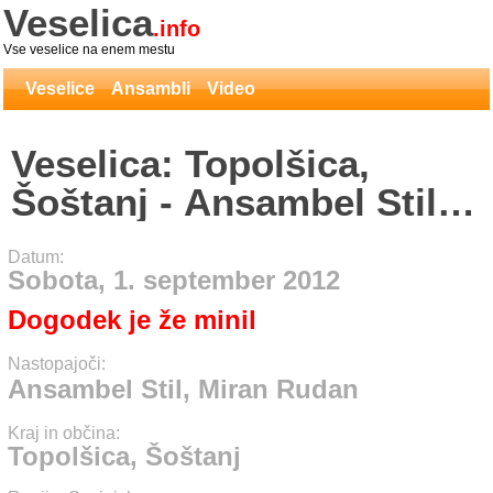
Veselica
.info
Vse veselice na enem mestu
Veselice
Ansambli
Video
Veselica: Topolšica,
Šoštanj - Ansambel Stil,
Miran Rudan
Datum:
Sobota, 1. september 2012
Dogodek je že minil
Nastopajoči:
Ansambel Stil, Miran Rudan
Kraj in občina:
Topolšica, Šoštanj