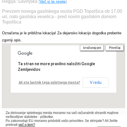
Regija: Savinjska
[
Več iz te regije
]
Prevzem novega gasilskega vozila PGD Topolšica ob 17.00
uri, nato gasilska veselica - pred novim gasilskim domom
Topolšica
Označena je le približna lokacija! Za dejansko lokacijo dogodka preberite
zgornji opis.
Izračunaj pot
Povečaj
Ta stran ne more pravilno naložiti Google
Zemljevidov.
V redu
Ali ste lastnik tega spletnega mesta?
Za delovanje spletnega mesta moramo na vaš računalnik shraniti majhne
neškodljive datoteke - piškotke.
Po zakonodaji EU moramo pridobiti vašo privolitev. Se strinjate? Ali želite
prebrati
več o tem?