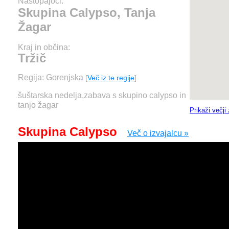
Nastopajoči:
Skupina Calypso, Tanja
Žagar
Kraj in občina:
Tržič
Regija: Gorenjska
[
Več iz te regije
]
šuštarska nedelja,zabava s skupino calypso in
tanjo žagar
Prikaži večji
Skupina Calypso
Več o izvajalcu »