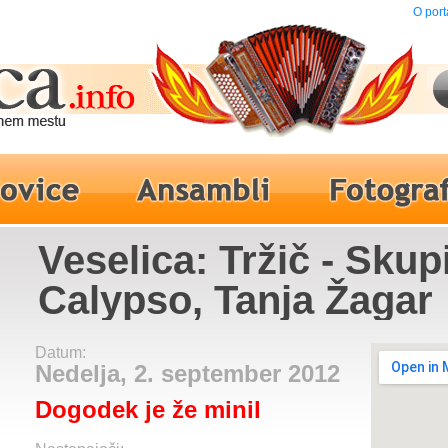
O port
Veselica: Tržič - Skup
Calypso, Tanja Žagar
Datum:
Nedelja, 2. september 2012
Dogodek je že minil