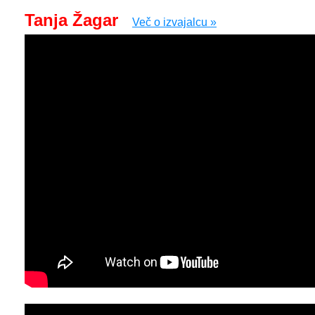
Tanja Žagar
Več o izvajalcu »