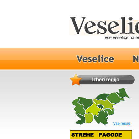
Izberi regijo
Vse regije