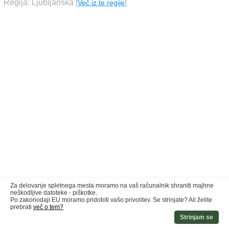
Regija: Ljubljanska
[
Več iz te regije
]
Za delovanje spletnega mesta moramo na vaš računalnik shraniti majhne
neškodljive datoteke - piškotke.
Po zakonodaji EU moramo pridobiti vašo privolitev. Se strinjate? Ali želite
prebrati
več o tem?
Strinjam se