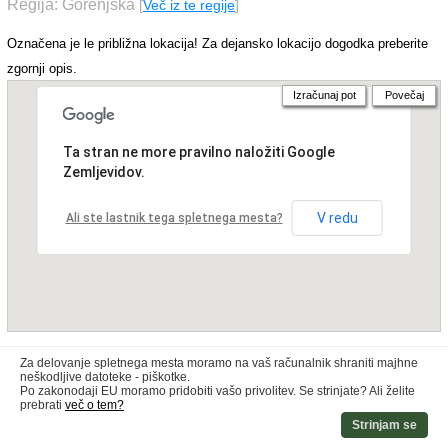
Regija: Gorenjska
[
Več iz te regije
]
Označena je le približna lokacija! Za dejansko lokacijo dogodka preberite
zgornji opis.
Izračunaj pot
Povečaj
Ta stran ne more pravilno naložiti Google
Zemljevidov.
V redu
Ali ste lastnik tega spletnega mesta?
Za delovanje spletnega mesta moramo na vaš računalnik shraniti majhne
neškodljive datoteke - piškotke.
Po zakonodaji EU moramo pridobiti vašo privolitev. Se strinjate? Ali želite
prebrati
več o tem?
Strinjam se