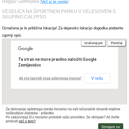
Regija: Gorenjska
[
Več iz te regije
]
VESELICA NA ŠPORTNEM PARKU V VELESOVEM S
SKUPINO CALYPSO
Označena je le približna lokacija! Za dejansko lokacijo dogodka preberite
zgornji opis.
Izračunaj pot
Povečaj
Ta stran ne more pravilno naložiti Google
Zemljevidov.
V redu
Ali ste lastnik tega spletnega mesta?
Za delovanje spletnega mesta moramo na vaš računalnik shraniti majhne
neškodljive datoteke - piškotke.
Po zakonodaji EU moramo pridobiti vašo privolitev. Se strinjate? Ali želite
prebrati
več o tem?
Strinjam se