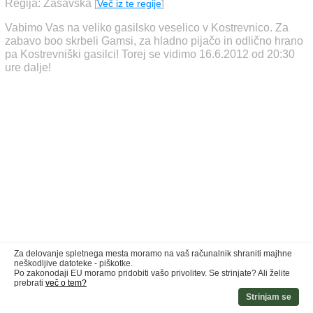
Regija: Zasavska
[
Več iz te regije
]
Vabimo Vas na veliko gasilsko veselico v Kostrevnico. Za
zabavo boo skrbeli Gamsi, za hladno pijačo in odlično hrano
pa Kostrevniški gasilci! Torej se vidimo 16.6.2012 od 20:30
ure dalje!
Za delovanje spletnega mesta moramo na vaš računalnik shraniti majhne
neškodljive datoteke - piškotke.
Po zakonodaji EU moramo pridobiti vašo privolitev. Se strinjate? Ali želite
prebrati
več o tem?
Strinjam se