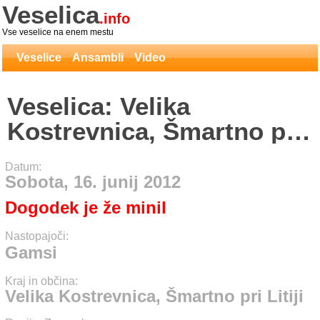
Veselica
.info
Vse veselice na enem mestu
Veselice
Ansambli
Video
Veselica: Velika
Kostrevnica, Šmartno pri
Litiji - Gamsi
Datum:
Sobota, 16. junij 2012
Dogodek je že minil
Nastopajoči:
Gamsi
Kraj in občina:
Velika Kostrevnica, Šmartno pri Litiji