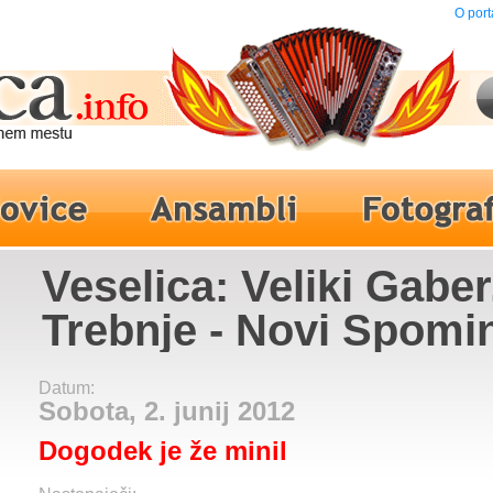
O port
Veselica: Veliki Gaber
Trebnje - Novi Spomi
Datum:
Sobota, 2. junij 2012
Dogodek je že minil