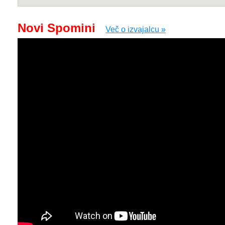
Novi Spomini
Več o izvajalcu »