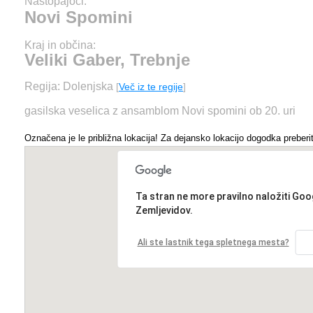
Nastopajoči:
Novi Spomini
Kraj in občina:
Veliki Gaber, Trebnje
Regija: Dolenjska
[
Več iz te regije
]
gasilska veselica z ansamblom Novi spomini ob 20. uri
Označena je le približna lokacija! Za dejansko lokacijo dogodka preberit
Ta stran ne more pravilno naložiti Goo
Zemljevidov.
Ali ste lastnik tega spletnega mesta?