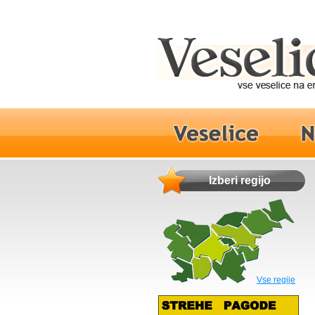
Izberi regijo
Vse regije