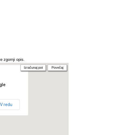
e zgornji opis.
Izračunaj pot
Povečaj
gle
V redu